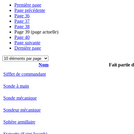
Première page
Page précédente
Page
36
Page
37
Page
38
Page
39
(page actuelle)
Page
40
Page suivante
Dernière page
Nom
Fait partie 
Sifflet de commandant
Sonde à main
Sonde mécanique
Sondeur mécanique
Sphère armillaire
Statuette (Saint Joseph)