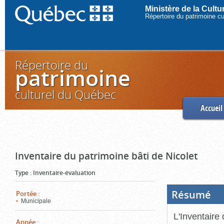
Ministère de la Cult
Répertoire du patrimoine c
Répertoire du
patrimoine
culturel du Québec
Accueil
Inventaire du patrimoine bâti de Nicolet
Type
:
Inventaire-évaluation
Résumé
(Boi
Portée
:
ouve
Municipale
cliq
pou
L'Inventaire 
ferm
Année
: