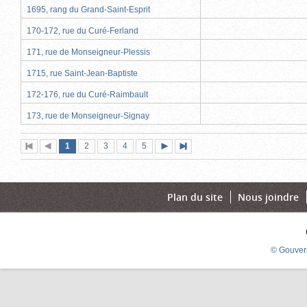
1695, rang du Grand-Saint-Esprit
170-172, rue du Curé-Ferland
171, rue de Monseigneur-Plessis
1715, rue Saint-Jean-Baptiste
172-176, rue du Curé-Raimbault
173, rue de Monseigneur-Signay
Page
(page
Page
Page
Page
Page
1
Première
2
Page
3
4
5
Page
Dernière
actuelle)
page
précédente
suivante
page
Plan du site
Nous joindre
© Gouver