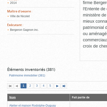
firme Berger
2014
l'Entente de 
Maître d'oeuvre
:
ministère de
Ville de Nicolet
mieux connaît
Exécutant
:
patrimonial d
Bergeron Gagnon inc.
ou aménagés 
commerciaux, 
croix de che
Éléments inventoriés (381)
Patrimoine immobilier (381)
Page
(page
Page
Page
Page
Page
1
Première
2
Page
3
4
5
Page
Dernière
actuelle)
page
précédente
suivante
page
Nom
Fait partie de
Atelier et maison Rodolphe-Duguay