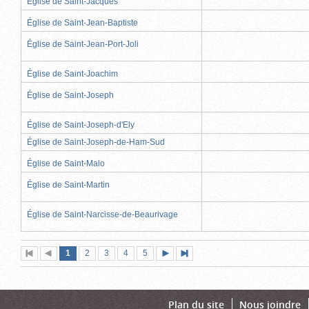
Église de Saint-Jacques
Église de Saint-Jean-Baptiste
Église de Saint-Jean-Port-Joli
Église de Saint-Joachim
Église de Saint-Joseph
Église de Saint-Joseph-d'Ely
Église de Saint-Joseph-de-Ham-Sud
Église de Saint-Malo
Église de Saint-Martin
Église de Saint-Narcisse-de-Beaurivage
Page
(page
Page
Page
Page
Page
1
Première
2
Page
3
4
5
Page
Dernière
actuelle)
page
précédente
suivante
page
Plan du site
Nous joindre