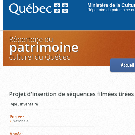
Ministère de la Cult
Répertoire du patrimoine c
Répertoire du
patrimoine
culturel du Québec
Accueil
Projet d'insertion de séquences filmées tirées
Type
:
Inventaire
Portée
:
Nationale
Année
: