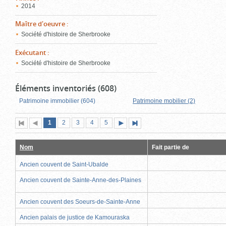
2014
Maître d'oeuvre
:
Société d'histoire de Sherbrooke
Exécutant
:
Société d'histoire de Sherbrooke
Éléments inventoriés (608)
Patrimoine immobilier (604)
Patrimoine mobilier (2)
Page
(page
Page
Page
Page
Page
1
Première
2
Page
3
4
5
Page
Dernière
actuelle)
page
précédente
suivante
page
Nom
Fait partie de
Ancien couvent de Saint-Ubalde
Ancien couvent de Sainte-Anne-des-Plaines
Ancien couvent des Soeurs-de-Sainte-Anne
Ancien palais de justice de Kamouraska