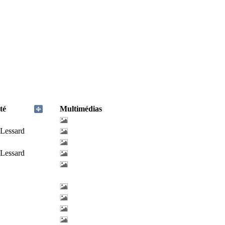
té
Multimédias
-Lessard
-Lessard