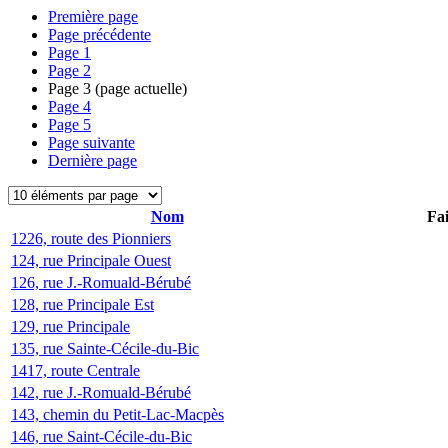
Première page
Page précédente
Page
1
Page
2
Page
3
(page actuelle)
Page
4
Page
5
Page suivante
Dernière page
Nom
Fai
1226, route des Pionniers
124, rue Principale Ouest
126, rue J.-Romuald-Bérubé
128, rue Principale Est
129, rue Principale
135, rue Sainte-Cécile-du-Bic
1417, route Centrale
142, rue J.-Romuald-Bérubé
143, chemin du Petit-Lac-Macpès
146, rue Saint-Cécile-du-Bic