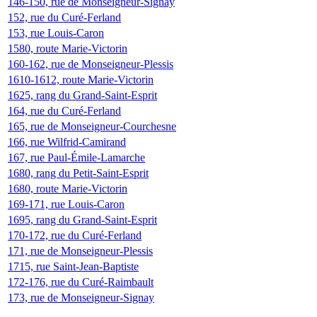
146-150, rue de Monseigneur-Signay
152, rue du Curé-Ferland
153, rue Louis-Caron
1580, route Marie-Victorin
160-162, rue de Monseigneur-Plessis
1610-1612, route Marie-Victorin
1625, rang du Grand-Saint-Esprit
164, rue du Curé-Ferland
165, rue de Monseigneur-Courchesne
166, rue Wilfrid-Camirand
167, rue Paul-Émile-Lamarche
1680, rang du Petit-Saint-Esprit
1680, route Marie-Victorin
169-171, rue Louis-Caron
1695, rang du Grand-Saint-Esprit
170-172, rue du Curé-Ferland
171, rue de Monseigneur-Plessis
1715, rue Saint-Jean-Baptiste
172-176, rue du Curé-Raimbault
173, rue de Monseigneur-Signay