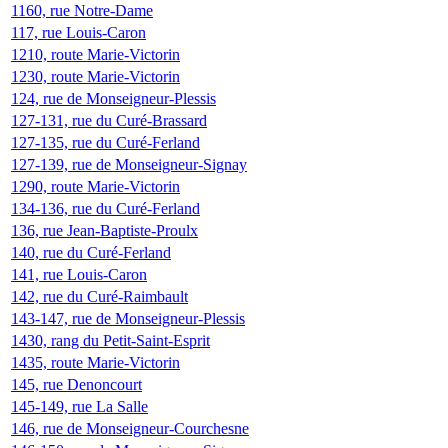
1160, rue Notre-Dame
117, rue Louis-Caron
1210, route Marie-Victorin
1230, route Marie-Victorin
124, rue de Monseigneur-Plessis
127-131, rue du Curé-Brassard
127-135, rue du Curé-Ferland
127-139, rue de Monseigneur-Signay
1290, route Marie-Victorin
134-136, rue du Curé-Ferland
136, rue Jean-Baptiste-Proulx
140, rue du Curé-Ferland
141, rue Louis-Caron
142, rue du Curé-Raimbault
143-147, rue de Monseigneur-Plessis
1430, rang du Petit-Saint-Esprit
1435, route Marie-Victorin
145, rue Denoncourt
145-149, rue La Salle
146, rue de Monseigneur-Courchesne