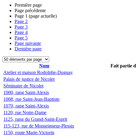
Première page
Page précédente
Page
1
(page actuelle)
Page
2
Page
3
Page
4
Page
5
Page suivante
Dernière page
Nom
Fait partie 
Atelier et maison Rodolphe-Duguay
Palais de justice de Nicolet
Séminaire de Nicolet
1000, rang Saint-Alexis
1008, rue Saint-Jean-Baptiste
1070, rang Saint-Alexis
1120, rue Notre-Dame
1125, rang du Grand-Saint-Esprit
115-123, rue de Monseigneur-Plessis
1150, route Marie-Victorin