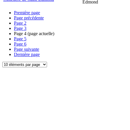
Edmond
Première page
Page précédente
Page
2
Page
3
Page
4
(page actuelle)
Page
5
Page
6
Page suivante
Dernière page