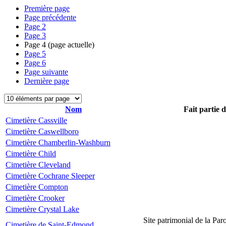
Première page
Page précédente
Page
2
Page
3
Page
4
(page actuelle)
Page
5
Page
6
Page suivante
Dernière page
Nom
Fait partie 
Cimetière Cassville
Cimetière Caswellboro
Cimetière Chamberlin-Washburn
Cimetière Child
Cimetière Cleveland
Cimetière Cochrane Sleeper
Cimetière Compton
Cimetière Crooker
Cimetière Crystal Lake
Site patrimonial de la Par
Cimetière de Saint-Edmond