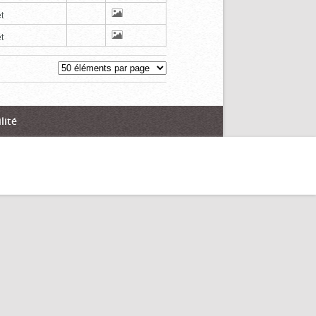
t
t
lité