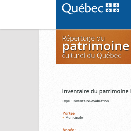
Répertoire du
patrimoine
culturel du Québec
Inventaire du patrimoine 
Type
:
Inventaire-évaluation
Portée
:
Municipale
Année
: