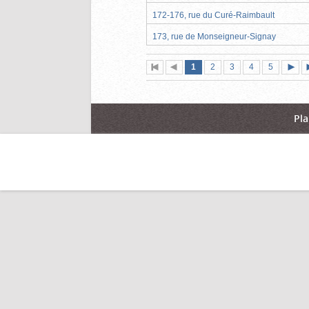
172-176, rue du Curé-Raimbault
173, rue de Monseigneur-Signay
Page
(page
Page
Page
Page
Page
1
Première
2
Page
3
4
5
actuelle)
page
précédente
suiva
Pla