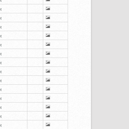
t
t
t
t
t
t
t
t
t
t
t
t
t
t
t