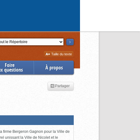
ction
Augmenter
Taille du texte
la
Foire
À propos
ux questions
Partager
 la firme Bergeron Gagnon pour la Ville de
l unissant la Ville de Nicolet et le