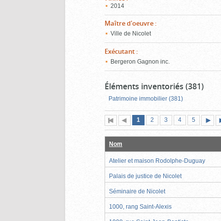
2014
Maître d'oeuvre
:
Ville de Nicolet
Exécutant
:
Bergeron Gagnon inc.
Éléments inventoriés (381)
Patrimoine immobilier (381)
Page
(page
Page
Page
Page
Page
1
Première
2
Page
3
4
5
actuelle)
page
précédente
suiva
Nom
Atelier et maison Rodolphe-Duguay
Palais de justice de Nicolet
Séminaire de Nicolet
1000, rang Saint-Alexis