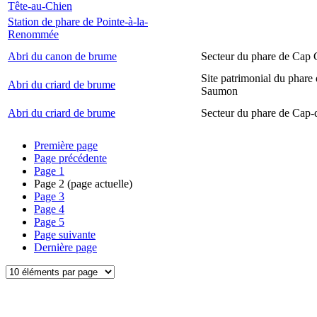
Tête-au-Chien
Station de phare de Pointe-à-la-
Renommée
Abri du canon de brume
Secteur du phare de Cap
Site patrimonial du phare
Abri du criard de brume
Saumon
Abri du criard de brume
Secteur du phare de Cap-
Première page
Page précédente
Page
1
Page
2
(page actuelle)
Page
3
Page
4
Page
5
Page suivante
Dernière page