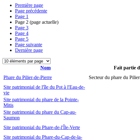
Première page
Page précédente
Page
1
Page
2
(page actuelle)
Page
3
Page
4
Page
5
Page suivante
Dernière page
Nom
Fait partie 
Phare du Pilier-de-Pierre
Secteur du phare du Pilier
Site patrimonial de l'île du Pot à l'Eau-de-
vie
Site patrimonial du phare de la Pointe-
Mitis
Site patrimonial du phare du Cap-au-
Saumon
Site patrimonial du Phare-de-l'Île-Verte
Site patrimonial du Phare-du-Cap-de-la-