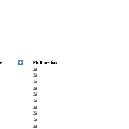
é
Multimédias