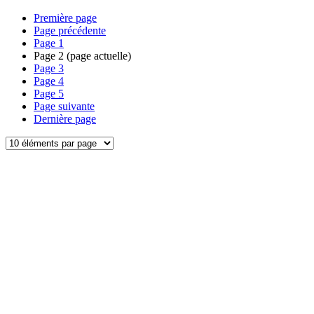
Première page
Page précédente
Page
1
Page
2
(page actuelle)
Page
3
Page
4
Page
5
Page suivante
Dernière page