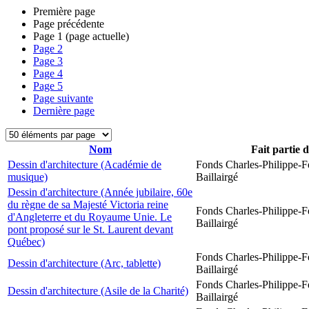
Première page
Page précédente
Page
1
(page actuelle)
Page
2
Page
3
Page
4
Page
5
Page suivante
Dernière page
Nom
Fait partie 
Dessin d'architecture (Académie de
Fonds Charles-Philippe-F
musique)
Baillairgé
Dessin d'architecture (Année jubilaire, 60e
du règne de sa Majesté Victoria reine
Fonds Charles-Philippe-F
d'Angleterre et du Royaume Unie. Le
Baillairgé
pont proposé sur le St. Laurent devant
Québec)
Fonds Charles-Philippe-F
Dessin d'architecture (Arc, tablette)
Baillairgé
Fonds Charles-Philippe-F
Dessin d'architecture (Asile de la Charité)
Baillairgé