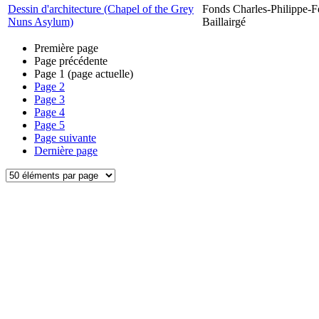
Dessin d'architecture (Chapel of the Grey
Fonds Charles-Philippe-F
Nuns Asylum)
Baillairgé
Première page
Page précédente
Page
1
(page actuelle)
Page
2
Page
3
Page
4
Page
5
Page suivante
Dernière page