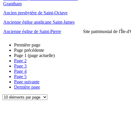
Grantham
Ancien presbytère de Saint-Octave
Ancienne église anglicane Saint-James
Ancienne église de Saint-Pierre
Site patrimonial de l'Île-d
Première page
Page précédente
Page
1
(page actuelle)
Page
2
Page
3
Page
4
Page
5
Page suivante
Dernière page