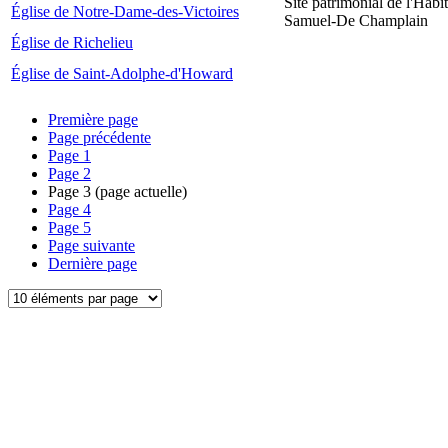
Site patrimonial de l'Habit
Église de Notre-Dame-des-Victoires
Samuel-De Champlain
Église de Richelieu
Église de Saint-Adolphe-d'Howard
Première page
Page précédente
Page
1
Page
2
Page
3
(page actuelle)
Page
4
Page
5
Page suivante
Dernière page