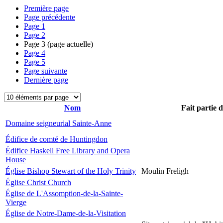
Première page
Page précédente
Page
1
Page
2
Page
3
(page actuelle)
Page
4
Page
5
Page suivante
Dernière page
Nom
Fait partie 
Domaine seigneurial Sainte-Anne
Édifice de comté de Huntingdon
Édifice Haskell Free Library and Opera
House
Église Bishop Stewart of the Holy Trinity
Moulin Freligh
Église Christ Church
Église de L'Assomption-de-la-Sainte-
Vierge
Église de Notre-Dame-de-la-Visitation