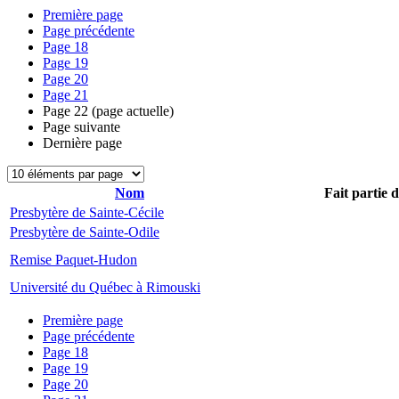
Première page
Page précédente
Page
18
Page
19
Page
20
Page
21
Page
22
(page actuelle)
Page suivante
Dernière page
Nom
Fait partie 
Presbytère de Sainte-Cécile
Presbytère de Sainte-Odile
Remise Paquet-Hudon
Université du Québec à Rimouski
Première page
Page précédente
Page
18
Page
19
Page
20