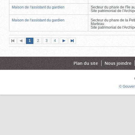
Maison de l'assistant du gardien
Secteur du phare de l'île 
Site patrimonial de l'Arch
Maison de l'assistant du gardien
Secteur du phare de la Peti
Marteau
Site patrimonial de l'Arch
Page
(page
Page
Page
Page
1
Première
2
Page
3
4
Page
Dernière
actuelle)
page
précédente
suivante
page
Plan du site
Nous joindre
© Gouver