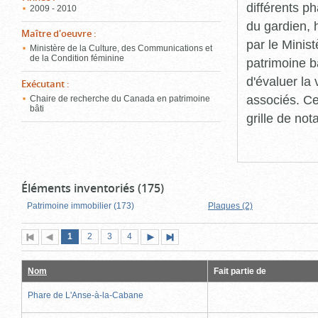
différents p
2009 - 2010
du gardien, 
Maître d'oeuvre
:
par le Minis
Ministère de la Culture, des Communications et
de la Condition féminine
patrimoine b
d'évaluer la
Exécutant
:
associés. Ce
Chaire de recherche du Canada en patrimoine
bâti
grille de not
Éléments inventoriés (175)
Patrimoine immobilier (173)
Plaques (2)
Page
(page
Page
Page
Page
1
Première
2
Page
3
4
Page
Dernière
actuelle)
page
précédente
suivante
page
Nom
Fait partie de
Phare de L'Anse-à-la-Cabane