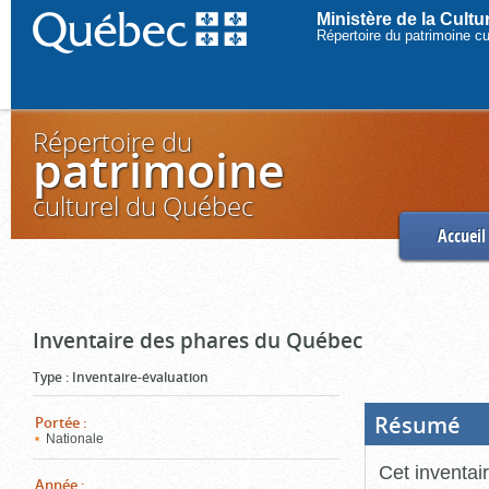
Ministère de la Cult
Répertoire du patrimoine c
Répertoire du
patrimoine
culturel du Québec
Accueil
Inventaire des phares du Québec
Type
:
Inventaire-évaluation
Résumé
(Boi
Portée
:
ouve
Nationale
cliq
pou
Cet inventai
ferm
Année
: