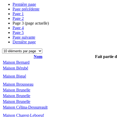
Première page
Page précédente
Page
1
Page
2
Page
3
(page actuelle)
Page
4
Page
5
Page suivante
Dernière page
Nom
Fait partie 
Maison Bernard
Maison Bérubé
Maison Bigué
Maison Brousseau
Maison Brunelle
Maison Brunelle
Maison Brunelle
Maison Célina-Dessureault
Maison Charest-Leboeuf