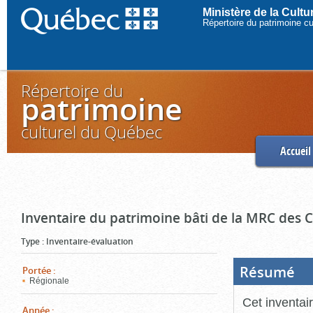
Ministère de la Cult
Répertoire du patrimoine c
Répertoire du
patrimoine
culturel du Québec
Accueil
Inventaire du patrimoine bâti de la MRC des
Type
:
Inventaire-évaluation
Résumé
(Boi
Portée
:
ouve
Régionale
cliq
pou
Cet inventai
ferm
Année
: