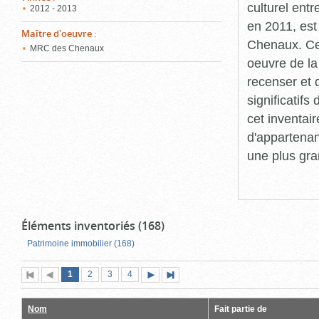
culturel ent
2012 - 2013
en 2011, est
Maître d'oeuvre
:
Chenaux. Cet
MRC des Chenaux
oeuvre de la 
recenser et 
significatif
cet inventair
d'appartenan
une plus gra
Éléments inventoriés (168)
Patrimoine immobilier (168)
Page
(page
Page
Page
Page
1
Première
2
Page
3
4
Page
Dernière
actuelle)
page
précédente
suivante
page
Nom
Fait partie de