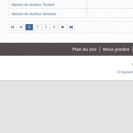
Maison du docteur Toutant
Maison du docteur Vanasse
Page
(page
Page
Page
Page
1
Première
2
Page
3
4
Page
Dernière
actuelle)
page
précédente
suivante
page
Plan du site
Nous joindre
© Gouver