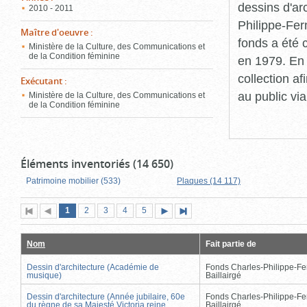
dessins d'ar
2010 - 2011
Philippe-Fer
Maître d'oeuvre
:
fonds a été c
Ministère de la Culture, des Communications et
de la Condition féminine
en 1979. En 
collection a
Exécutant
:
au public vi
Ministère de la Culture, des Communications et
de la Condition féminine
Éléments inventoriés (14 650)
Patrimoine mobilier (533)
Plaques (14 117)
Page
(page
Page
Page
Page
Page
1
Première
2
Page
3
4
5
Page
Dernière
actuelle)
page
précédente
suivante
page
Nom
Fait partie de
Dessin d'architecture (Académie de
Fonds Charles-Philippe-Fe
musique)
Baillairgé
Dessin d'architecture (Année jubilaire, 60e
Fonds Charles-Philippe-Fe
du règne de sa Majesté Victoria reine
Baillairgé