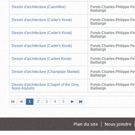
Dessin d'architecture (Calorifère)
Fonds Charles-Philippe-Fe
Baillairgé
Dessin d'architecture (Carter's Kiosk)
Fonds Charles-Philippe-Fe
Baillairgé
Dessin d'architecture (Carter's Kiosk)
Fonds Charles-Philippe-Fe
Baillairgé
Dessin d'architecture (Carter's Kiosk)
Fonds Charles-Philippe-Fe
Baillairgé
Dessin d'architecture (Carters Kiosk)
Fonds Charles-Philippe-Fe
Baillairgé
Dessin d'architecture (Champlain Market)
Fonds Charles-Philippe-Fe
Baillairgé
Dessin d'architecture (Chapel of the Grey
Fonds Charles-Philippe-Fe
Nuns Asylum)
Baillairgé
Page
(page
Page
Page
Page
Page
1
Première
2
Page
3
4
5
Page
Dernière
actuelle)
page
précédente
suivante
page
Plan du site
Nous joindre