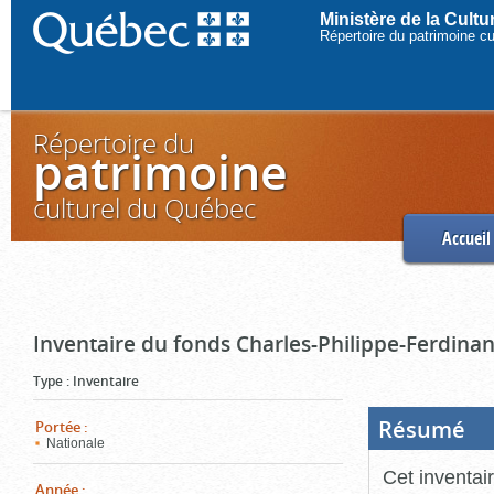
Ministère de la Cult
Répertoire du patrimoine c
Répertoire du
patrimoine
culturel du Québec
Accueil
Inventaire du fonds Charles-Philippe-Ferdinan
Type
:
Inventaire
Résumé
(Boi
Portée
:
ouve
Nationale
cliq
pou
Cet inventai
ferm
Année
: