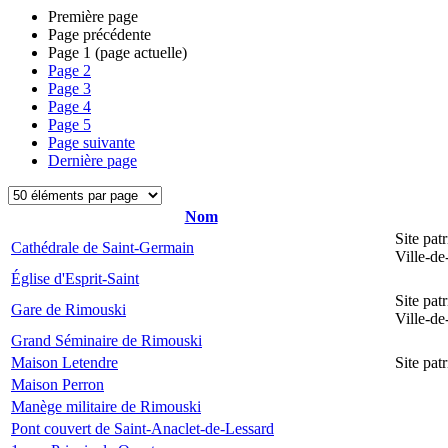
Première page
Page précédente
Page
1
(page actuelle)
Page
2
Page
3
Page
4
Page
5
Page suivante
Dernière page
Nom
Site pat
Cathédrale de Saint-Germain
Ville-d
Église d'Esprit-Saint
Site pat
Gare de Rimouski
Ville-d
Grand Séminaire de Rimouski
Maison Letendre
Site pa
Maison Perron
Manège militaire de Rimouski
Pont couvert de Saint-Anaclet-de-Lessard