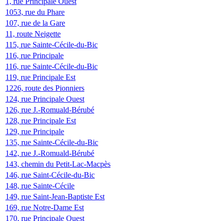
1, rue Principale Ouest
1053, rue du Phare
107, rue de la Gare
11, route Neigette
115, rue Sainte-Cécile-du-Bic
116, rue Principale
116, rue Sainte-Cécile-du-Bic
119, rue Principale Est
1226, route des Pionniers
124, rue Principale Ouest
126, rue J.-Romuald-Bérubé
128, rue Principale Est
129, rue Principale
135, rue Sainte-Cécile-du-Bic
142, rue J.-Romuald-Bérubé
143, chemin du Petit-Lac-Macpès
146, rue Saint-Cécile-du-Bic
148, rue Sainte-Cécile
149, rue Saint-Jean-Baptiste Est
169, rue Notre-Dame Est
170, rue Principale Ouest