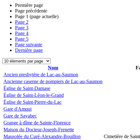
Première page
Page précédente
Page
1
(page actuelle)
Page
2
Page
3
Page
4
Page
5
Page suivante
Dernière page
Nom
Fa
Ancien presbytère de Lac-au-Saumon
Ancienne caserne de pompiers de Lac-au-Saumon
Église de Saint-Damase
Église de Saint-Léon-le-Grand
Église de Saint-Pierre-du-Lac
Gare d'Amqui
Gare de Sayabec
Grange à dîme de Sainte-Florence
Maison du Docteur-Joseph-Frenette
Mausolée du Curé-Alexandre-Bouillon
Cimetière de Sain