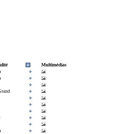
lité
Multimédias
n
n
Grand
e
n