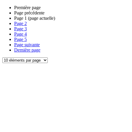
Première page
Page précédente
Page
1
(page actuelle)
Page
2
Page
3
Page
4
Page
5
Page suivante
Dernière page