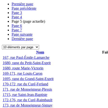
Première page
Page précédente
Page
3
Page
4
Page
5
(page actuelle)
Page
6
Page
7
Page suivante
Dernière page
Nom
Fai
167, rue Paul-Émile-Lamarche
1680, rang du Petit-Saint-Esprit
1680, route Marie-Victorin
169-171, rue Louis-Caron
1695, rang du Grand-Saint-Esprit
170-172, rue du Curé-Ferland
171, rue de Monseigneur-Plessis
1715, rue Saint-Jean-Baptiste
172-176, rue du Curé-Raimbault
173, rue de Monseigneur-Signay