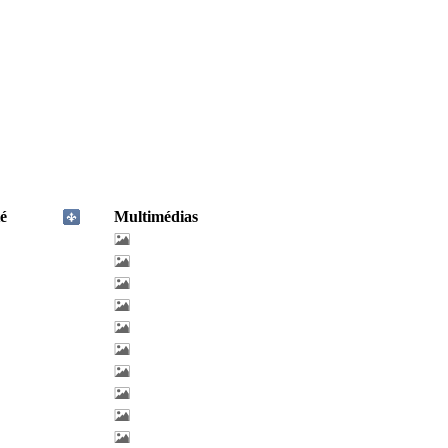
é
Multimédias