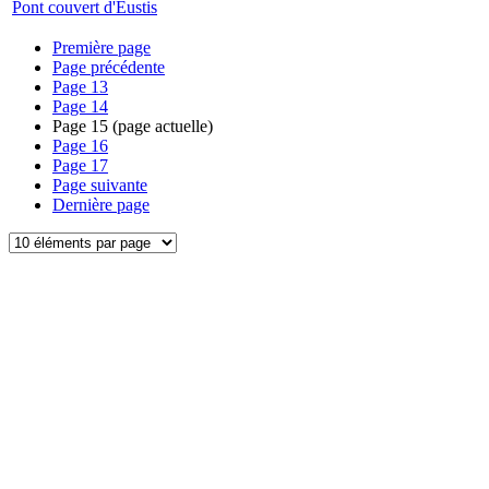
Pont couvert d'Eustis
Première page
Page précédente
Page
13
Page
14
Page
15
(page actuelle)
Page
16
Page
17
Page suivante
Dernière page