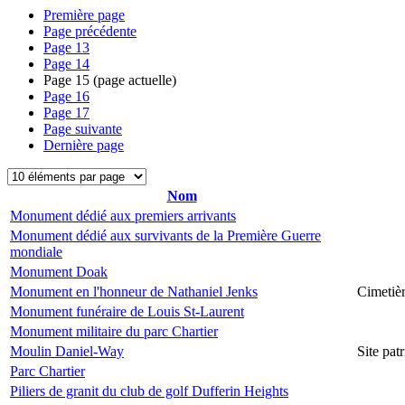
Première page
Page précédente
Page
13
Page
14
Page
15
(page actuelle)
Page
16
Page
17
Page suivante
Dernière page
Nom
Monument dédié aux premiers arrivants
Monument dédié aux survivants de la Première Guerre
mondiale
Monument Doak
Monument en l'honneur de Nathaniel Jenks
Cimetiè
Monument funéraire de Louis St-Laurent
Monument militaire du parc Chartier
Moulin Daniel-Way
Site pa
Parc Chartier
Piliers de granit du club de golf Dufferin Heights