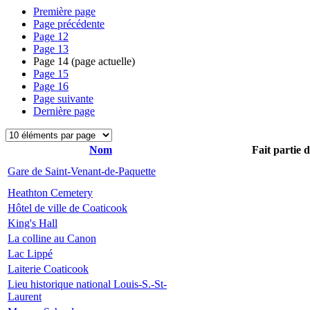
Première page
Page précédente
Page
12
Page
13
Page
14
(page actuelle)
Page
15
Page
16
Page suivante
Dernière page
Nom
Fait partie 
Gare de Saint-Venant-de-Paquette
Heathton Cemetery
Hôtel de ville de Coaticook
King's Hall
La colline au Canon
Lac Lippé
Laiterie Coaticook
Lieu historique national Louis-S.-St-
Laurent