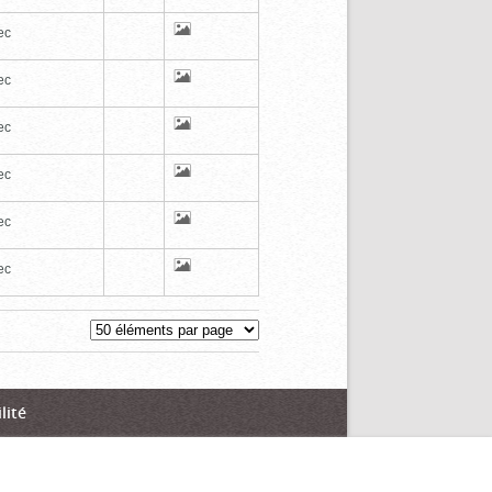
ec
ec
ec
ec
ec
ec
lité