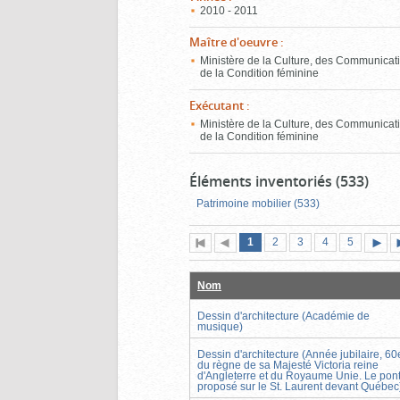
2010 - 2011
Maître d'oeuvre
:
Ministère de la Culture, des Communicati
de la Condition féminine
Exécutant
:
Ministère de la Culture, des Communicati
de la Condition féminine
Éléments inventoriés (533)
Patrimoine mobilier (533)
Page
(page
Page
Page
Page
Page
1
Première
2
Page
3
4
5
actuelle)
page
précédente
suiva
Nom
Dessin d'architecture (Académie de
musique)
Dessin d'architecture (Année jubilaire, 60
du règne de sa Majesté Victoria reine
d'Angleterre et du Royaume Unie. Le pon
proposé sur le St. Laurent devant Québec