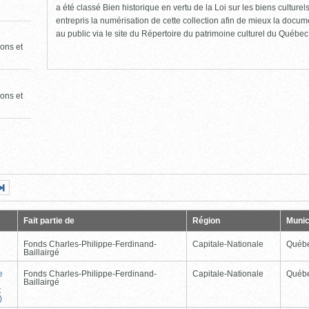
a été classé Bien historique en vertu de la Loi sur les biens culture
entrepris la numérisation de cette collection afin de mieux la docume
au public via le site du Répertoire du patrimoine culturel du Québec
ons et
ons et
Page
Dernière
nte
page
Fait partie de
Région
Munic
Fonds Charles-Philippe-Ferdinand-
Capitale-Nationale
Québ
Baillairgé
e
Fonds Charles-Philippe-Ferdinand-
Capitale-Nationale
Québ
Baillairgé
t
)