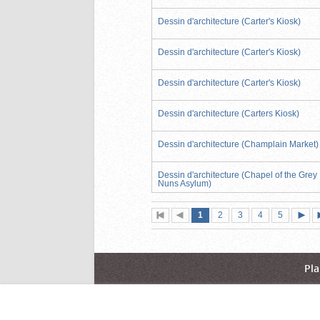
Dessin d'architecture (Carter's Kiosk)
Dessin d'architecture (Carter's Kiosk)
Dessin d'architecture (Carter's Kiosk)
Dessin d'architecture (Carters Kiosk)
Dessin d'architecture (Champlain Market)
Dessin d'architecture (Chapel of the Grey
Nuns Asylum)
Page
(page
Page
Page
Page
Page
1
Première
2
Page
3
4
5
actuelle)
page
précédente
suiva
Pla