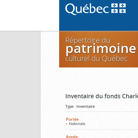
Répertoire du
patrimoine
culturel du Québec
Inventaire du fonds Charl
Type
:
Inventaire
Portée
:
Nationale
Année
: