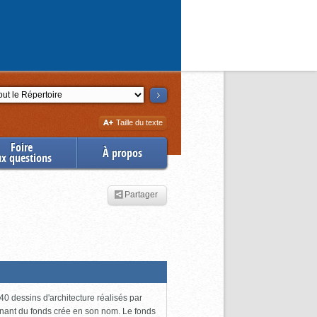
ction
Augmenter
Taille du texte
la
Foire
À propos
ux questions
Partager
0 dessins d'architecture réalisés par
enant du fonds crée en son nom. Le fonds