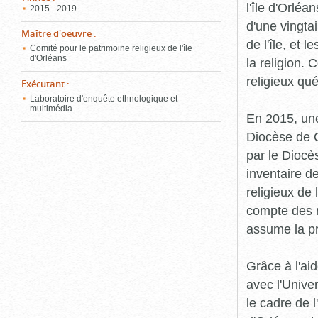
l'île d'Orléa
2015 - 2019
d'une vingta
Maître d'oeuvre
:
de l'île, et 
Comité pour le patrimoine religieux de l'île
d'Orléans
la religion.
religieux qu
Exécutant
:
Laboratoire d'enquête ethnologique et
multimédia
En 2015, une
Diocèse de Q
par le Diocès
inventaire d
religieux de 
compte des r
assume la p
Grâce à l'ai
avec l'Unive
le cadre de 