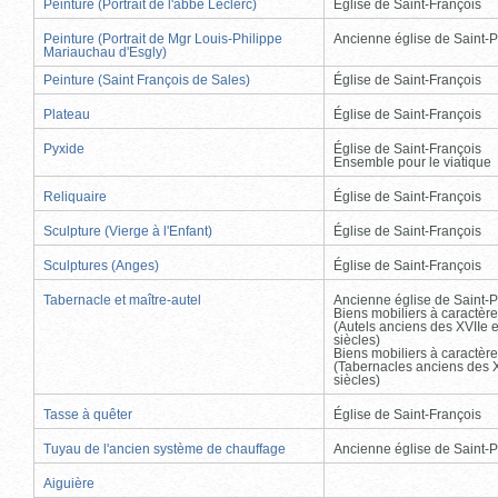
Peinture (Portrait de l'abbé Leclerc)
Église de Saint-François
Peinture (Portrait de Mgr Louis-Philippe
Ancienne église de Saint-P
Mariauchau d'Esgly)
Peinture (Saint François de Sales)
Église de Saint-François
Plateau
Église de Saint-François
Pyxide
Église de Saint-François
Ensemble pour le viatique
Reliquaire
Église de Saint-François
Sculpture (Vierge à l'Enfant)
Église de Saint-François
Sculptures (Anges)
Église de Saint-François
Tabernacle et maître-autel
Ancienne église de Saint-P
Biens mobiliers à caractère
(Autels anciens des XVIIe e
siècles)
Biens mobiliers à caractère
(Tabernacles anciens des X
siècles)
Tasse à quêter
Église de Saint-François
Tuyau de l'ancien système de chauffage
Ancienne église de Saint-P
Aiguière