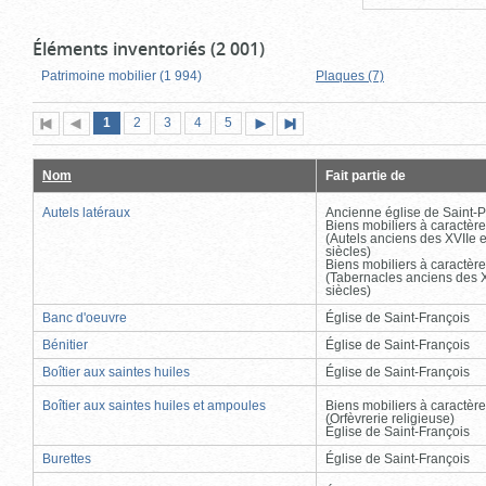
Éléments inventoriés (2 001)
Patrimoine mobilier (1 994)
Plaques (7)
Page
(page
Page
Page
Page
Page
1
Première
2
Page
3
4
5
Page
Dernière
actuelle)
page
précédente
suivante
page
Nom
Fait partie de
Autels latéraux
Ancienne église de Saint-P
Biens mobiliers à caractère
(Autels anciens des XVIIe e
siècles)
Biens mobiliers à caractère
(Tabernacles anciens des X
siècles)
Banc d'oeuvre
Église de Saint-François
Bénitier
Église de Saint-François
Boîtier aux saintes huiles
Église de Saint-François
Boîtier aux saintes huiles et ampoules
Biens mobiliers à caractère
(Orfèvrerie religieuse)
Église de Saint-François
Burettes
Église de Saint-François