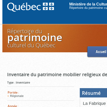
Ministère de la Cult
Répertoire du patrimoine c
Répertoire du
patrimoine
culturel du Québec
Accueil
Inventaire du patrimoine mobilier religieux de
Type
:
Inventaire
Résumé
(Boi
Portée
:
ouve
Régionale
cliq
pou
La Fabrique 
ferm
Année
: