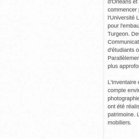
d'Orléans et
commencer pr
l'Université
pour l'embau
Turgeon. Deu
Communicatio
d'étudiants o
Parallèlement
plus approfo
L'Inventaire 
compte envir
photographie
ont été réali
patrimoine. L
mobiliers.