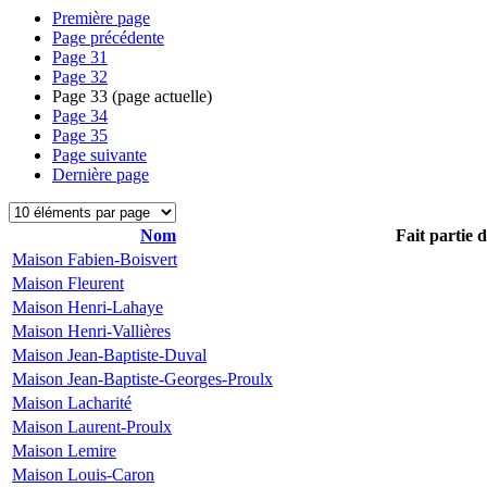
Première page
Page précédente
Page
31
Page
32
Page
33
(page actuelle)
Page
34
Page
35
Page suivante
Dernière page
Nom
Fait partie 
Maison Fabien-Boisvert
Maison Fleurent
Maison Henri-Lahaye
Maison Henri-Vallières
Maison Jean-Baptiste-Duval
Maison Jean-Baptiste-Georges-Proulx
Maison Lacharité
Maison Laurent-Proulx
Maison Lemire
Maison Louis-Caron