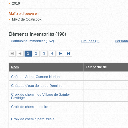
2019
Maître d'oeuvre
:
MRC de Coaticook
Éléments inventoriés (198)
Patrimoine immobilier (162)
Groupes (2)
Personn
Page
(page
Page
Page
Page
1
Première
2
Page
3
4
Page
Dernière
actuelle)
page
précédente
suivante
page
Nom
Fait partie de
Château Arthur-Osmore-Norton
Château d'eau de la rue Dominion
Croix de chemin du Village de Sainte-
Edwidge
Croix de chemin Lemire
Croix de chemin paroissiale