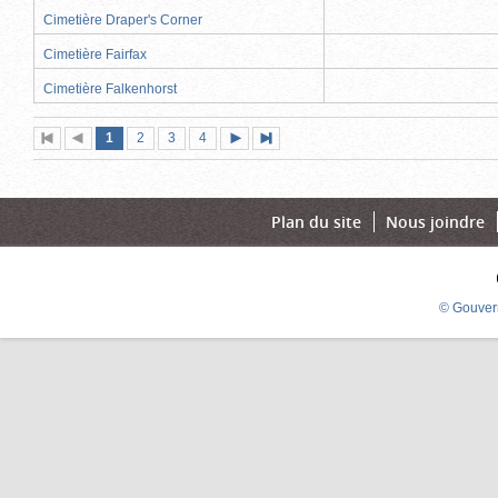
Cimetière Draper's Corner
Cimetière Fairfax
Cimetière Falkenhorst
Page
(page
Page
Page
Page
1
Première
2
Page
3
4
Page
Dernière
actuelle)
page
précédente
suivante
page
Plan du site
Nous joindre
© Gouver