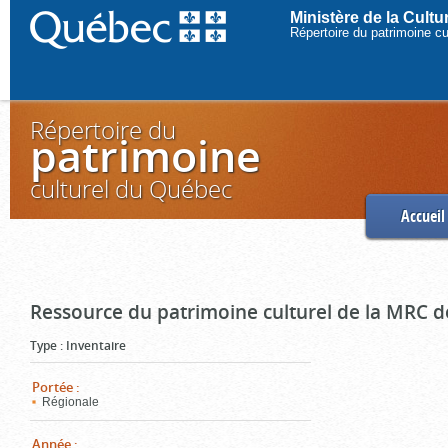
Ministère de la Cult
Répertoire du patrimoine c
Répertoire du
patrimoine
culturel du Québec
Accueil
Ressource du patrimoine culturel de la MRC d
Type
:
Inventaire
Portée
:
Régionale
Année
: