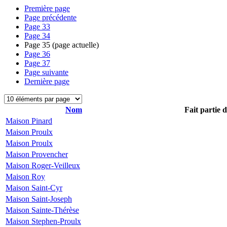
Première page
Page précédente
Page
33
Page
34
Page
35
(page actuelle)
Page
36
Page
37
Page suivante
Dernière page
Nom
Fait partie 
Maison Pinard
Maison Proulx
Maison Proulx
Maison Provencher
Maison Roger-Veilleux
Maison Roy
Maison Saint-Cyr
Maison Saint-Joseph
Maison Sainte-Thérèse
Maison Stephen-Proulx