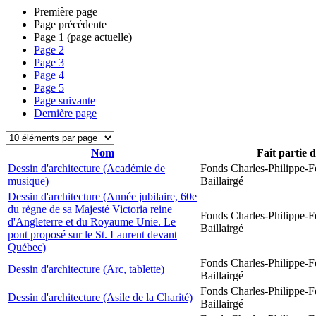
Première page
Page précédente
Page
1
(page actuelle)
Page
2
Page
3
Page
4
Page
5
Page suivante
Dernière page
Nom
Fait partie 
Dessin d'architecture (Académie de
Fonds Charles-Philippe-F
musique)
Baillairgé
Dessin d'architecture (Année jubilaire, 60e
du règne de sa Majesté Victoria reine
Fonds Charles-Philippe-F
d'Angleterre et du Royaume Unie. Le
Baillairgé
pont proposé sur le St. Laurent devant
Québec)
Fonds Charles-Philippe-F
Dessin d'architecture (Arc, tablette)
Baillairgé
Fonds Charles-Philippe-F
Dessin d'architecture (Asile de la Charité)
Baillairgé