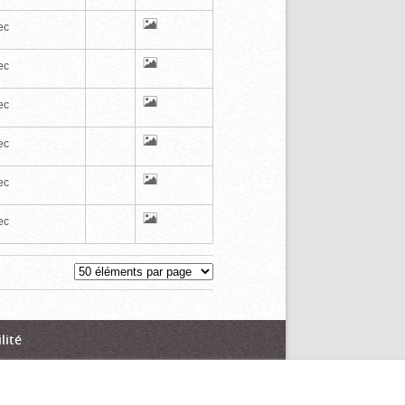
ec
ec
ec
ec
ec
ec
lité