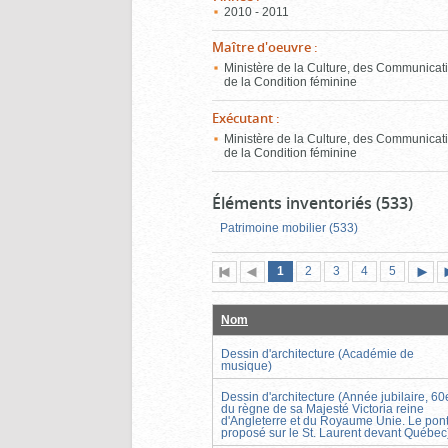
2010 - 2011
Maître d'oeuvre
:
Ministère de la Culture, des Communicati
de la Condition féminine
Exécutant
:
Ministère de la Culture, des Communicati
de la Condition féminine
Éléments inventoriés (533)
Patrimoine mobilier (533)
Page
(page
Page
Page
Page
Page
1
Première
2
Page
3
4
5
actuelle)
page
précédente
suiva
Nom
Dessin d'architecture (Académie de
musique)
Dessin d'architecture (Année jubilaire, 60
du règne de sa Majesté Victoria reine
d'Angleterre et du Royaume Unie. Le pon
proposé sur le St. Laurent devant Québec