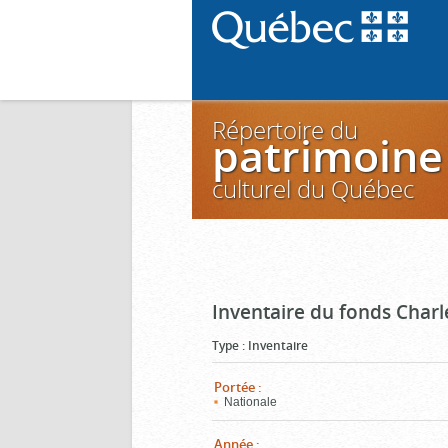
Répertoire du
patrimoine
culturel du Québec
Inventaire du fonds Charl
Type
:
Inventaire
Portée
:
Nationale
Année
: