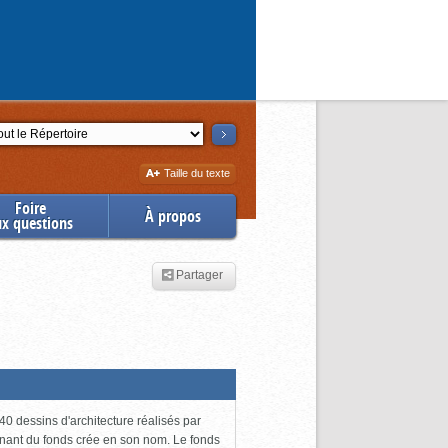
ction
Augmenter
Taille du texte
la
Foire
À propos
ux questions
Partager
0 dessins d'architecture réalisés par
enant du fonds crée en son nom. Le fonds