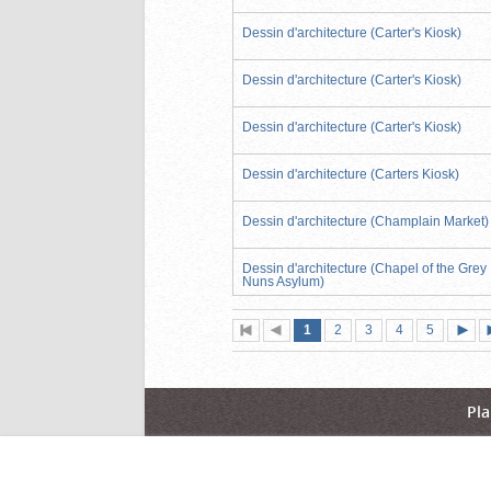
Dessin d'architecture (Carter's Kiosk)
Dessin d'architecture (Carter's Kiosk)
Dessin d'architecture (Carter's Kiosk)
Dessin d'architecture (Carters Kiosk)
Dessin d'architecture (Champlain Market)
Dessin d'architecture (Chapel of the Grey
Nuns Asylum)
Page
(page
Page
Page
Page
Page
1
Première
2
Page
3
4
5
actuelle)
page
précédente
suiva
Pla