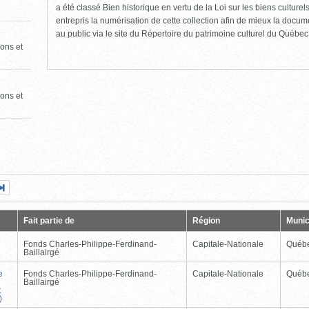
a été classé Bien historique en vertu de la Loi sur les biens culture
entrepris la numérisation de cette collection afin de mieux la docume
au public via le site du Répertoire du patrimoine culturel du Québec
ons et
ons et
Page
Dernière
nte
page
Fait partie de
Région
Munic
Fonds Charles-Philippe-Ferdinand-
Capitale-Nationale
Québ
Baillairgé
e
Fonds Charles-Philippe-Ferdinand-
Capitale-Nationale
Québ
Baillairgé
t
)