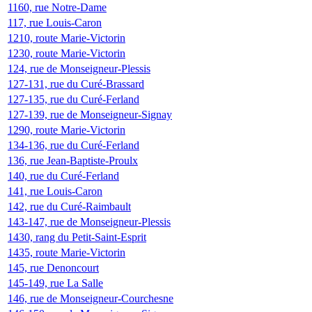
1160, rue Notre-Dame
117, rue Louis-Caron
1210, route Marie-Victorin
1230, route Marie-Victorin
124, rue de Monseigneur-Plessis
127-131, rue du Curé-Brassard
127-135, rue du Curé-Ferland
127-139, rue de Monseigneur-Signay
1290, route Marie-Victorin
134-136, rue du Curé-Ferland
136, rue Jean-Baptiste-Proulx
140, rue du Curé-Ferland
141, rue Louis-Caron
142, rue du Curé-Raimbault
143-147, rue de Monseigneur-Plessis
1430, rang du Petit-Saint-Esprit
1435, route Marie-Victorin
145, rue Denoncourt
145-149, rue La Salle
146, rue de Monseigneur-Courchesne