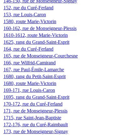
146-150, rue de Monseigneur-Signay
152, rue du Curé-Ferland
153, rue Louis-Caron
1580, route Marie-Victorin
160-162, rue de Monseigneur-Plessis
1610-1612, route Marie-Victorin
1625, rang du Grand-Saint-Esprit
164, rue du Curé-Ferland
165, rue de Monseigneur-Courchesne
166, rue Wilfrid-Camirand
167, rue Paul-Émile-Lamarche
1680, rang du Petit-Saint-Esprit
1680, route Marie-Victorin
169-171, rue Louis-Caron
1695, rang du Grand-Saint-Esprit
170-172, rue du Curé-Ferland
171, rue de Monseigneur-Plessis
1715, rue Saint-Jean-Baptiste
172-176, rue du Curé-Raimbault
173, rue de Monseigneur-Signay