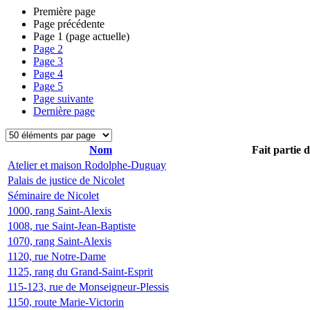
Première page
Page précédente
Page
1
(page actuelle)
Page
2
Page
3
Page
4
Page
5
Page suivante
Dernière page
Nom
Fait partie 
Atelier et maison Rodolphe-Duguay
Palais de justice de Nicolet
Séminaire de Nicolet
1000, rang Saint-Alexis
1008, rue Saint-Jean-Baptiste
1070, rang Saint-Alexis
1120, rue Notre-Dame
1125, rang du Grand-Saint-Esprit
115-123, rue de Monseigneur-Plessis
1150, route Marie-Victorin