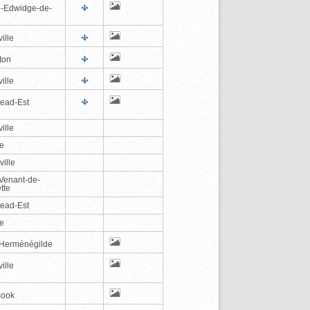
e-Edwidge-de-
n
ille
ton
ille
tead-Est
ille
le
ville
-Venant-de-
tte
tead-Est
le
-Herménégilde
ille
cook