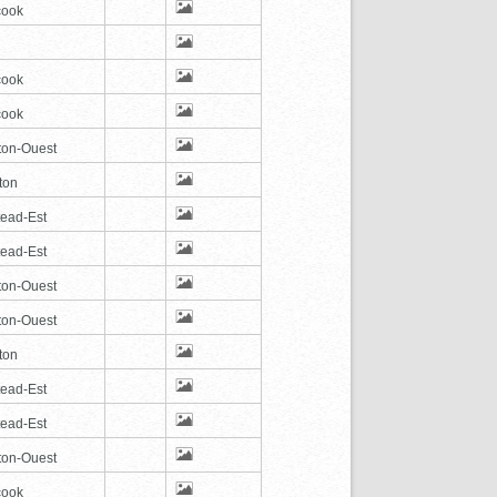
cook
cook
cook
ton-Ouest
ton
tead-Est
tead-Est
ton-Ouest
ton-Ouest
ton
tead-Est
tead-Est
ton-Ouest
cook