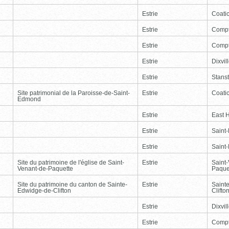
Estrie
Coati
Estrie
Comp
Estrie
Comp
Estrie
Dixvil
Estrie
Stans
Site patrimonial de la Paroisse-de-Saint-
Estrie
Coati
Edmond
Estrie
East 
Estrie
Saint
Estrie
Saint
Site du patrimoine de l'église de Saint-
Estrie
Saint
Venant-de-Paquette
Paque
Site du patrimoine du canton de Sainte-
Estrie
Saint
Edwidge-de-Clifton
Clifto
Estrie
Dixvil
Estrie
Comp