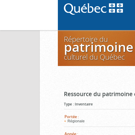
Répertoire du
patrimoine
culturel du Québec
Ressource du patrimoine 
Type
:
Inventaire
Portée
:
Régionale
Année
: