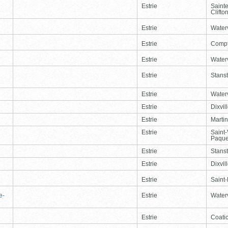
Estrie
Saint
Clifto
Estrie
Waterv
Estrie
Comp
Estrie
Waterv
Estrie
Stans
Estrie
Waterv
Estrie
Dixvil
Estrie
Martin
Estrie
Saint
Paque
Estrie
Stans
Estrie
Dixvil
Estrie
Saint
e-
Estrie
Waterv
Estrie
Coati