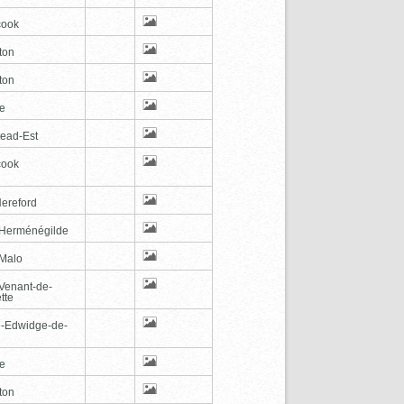
cook
ton
ton
le
tead-Est
cook
Hereford
-Herménégilde
-Malo
-Venant-de-
tte
e-Edwidge-de-
n
le
ton