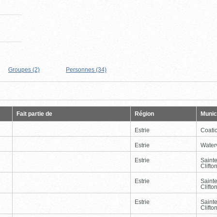
Groupes (2)
Personnes (34)
Page
Dernière
Fait partie de
Région
Munici
Estrie
Coati
Estrie
Waterv
Estrie
Saint
Clifto
Estrie
Saint
Clifto
Estrie
Saint
Clifto