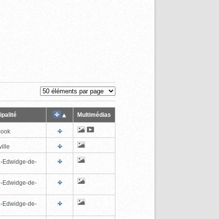
palité
Multimédias
cook
ille
e-Edwidge-de-
n
e-Edwidge-de-
n
e-Edwidge-de-
n