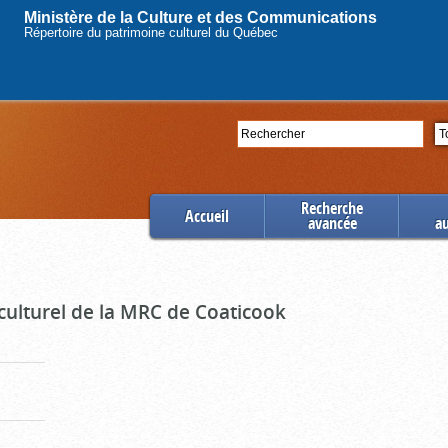
Ministère de la Culture et des Communications
Répertoire du patrimoine culturel du Québec
Rechercher
Se
Recherche
Accueil
avancée
a
culturel de la MRC de Coaticook