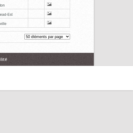
ton
tead-Est
ville
lité