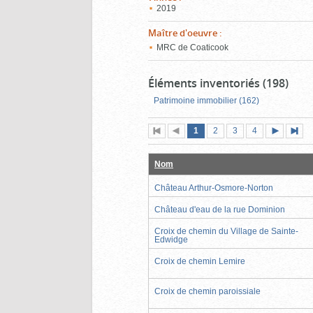
2019
Maître d'oeuvre
:
MRC de Coaticook
Éléments inventoriés (198)
Patrimoine immobilier (162)
Page
(page
Page
Page
Page
1
Première
2
Page
3
4
actuelle)
page
précédente
suivante
page
Nom
Château Arthur-Osmore-Norton
Château d'eau de la rue Dominion
Croix de chemin du Village de Sainte-
Edwidge
Croix de chemin Lemire
Croix de chemin paroissiale