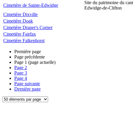
Site du patrimoine du can
Cimetière de Sainte-Edwidge
Edwidge-de-Clifton
Cimetière Dixville
Cimetière Doak
Cimetière Draper's Corner
Cimetière Fairfax
Cimetière Falkenhorst
Première page
Page précédente
Page
1
(page actuelle)
Page
2
Page
3
Page
4
Page suivante
Dernière page