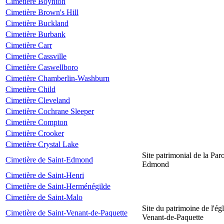
Cimetière Boynton
Cimetière Brown's Hill
Cimetière Buckland
Cimetière Burbank
Cimetière Carr
Cimetière Cassville
Cimetière Caswellboro
Cimetière Chamberlin-Washburn
Cimetière Child
Cimetière Cleveland
Cimetière Cochrane Sleeper
Cimetière Compton
Cimetière Crooker
Cimetière Crystal Lake
Site patrimonial de la Par
Cimetière de Saint-Edmond
Edmond
Cimetière de Saint-Henri
Cimetière de Saint-Herménégilde
Cimetière de Saint-Malo
Site du patrimoine de l'égl
Cimetière de Saint-Venant-de-Paquette
Venant-de-Paquette