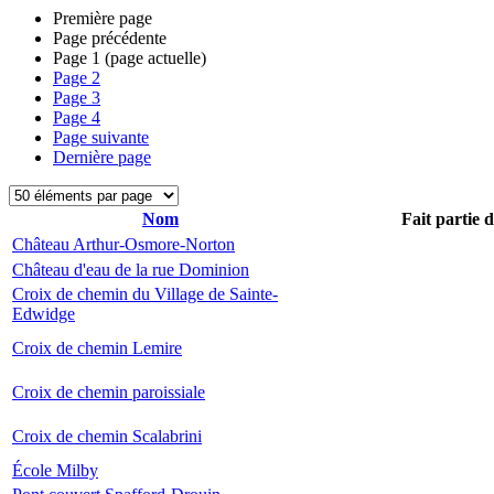
Première page
Page précédente
Page
1
(page actuelle)
Page
2
Page
3
Page
4
Page suivante
Dernière page
Nom
Fait partie 
Château Arthur-Osmore-Norton
Château d'eau de la rue Dominion
Croix de chemin du Village de Sainte-
Edwidge
Croix de chemin Lemire
Croix de chemin paroissiale
Croix de chemin Scalabrini
École Milby