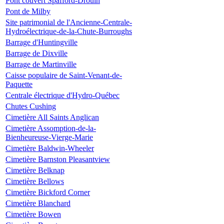
Pont couvert Spafford-Drouin
Pont de Milby
Site patrimonial de l'Ancienne-Centrale-
Hydroélectrique-de-la-Chute-Burroughs
Barrage d'Huntingville
Barrage de Dixville
Barrage de Martinville
Caisse populaire de Saint-Venant-de-
Paquette
Centrale électrique d'Hydro-Québec
Chutes Cushing
Cimetière All Saints Anglican
Cimetière Assomption-de-la-
Bienheureuse-Vierge-Marie
Cimetière Baldwin-Wheeler
Cimetière Barnston Pleasantview
Cimetière Belknap
Cimetière Bellows
Cimetière Bickford Corner
Cimetière Blanchard
Cimetière Bowen