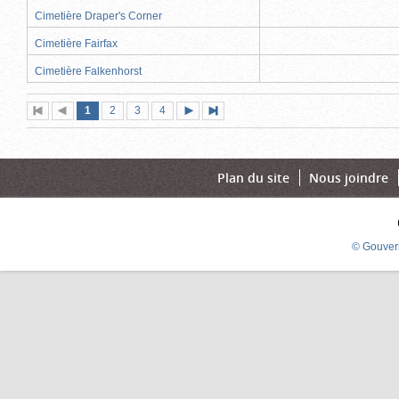
Cimetière Draper's Corner
Cimetière Fairfax
Cimetière Falkenhorst
Page
(page
Page
Page
Page
1
Première
2
Page
3
4
Page
Dernière
actuelle)
page
précédente
suivante
page
Plan du site
Nous joindre
© Gouver