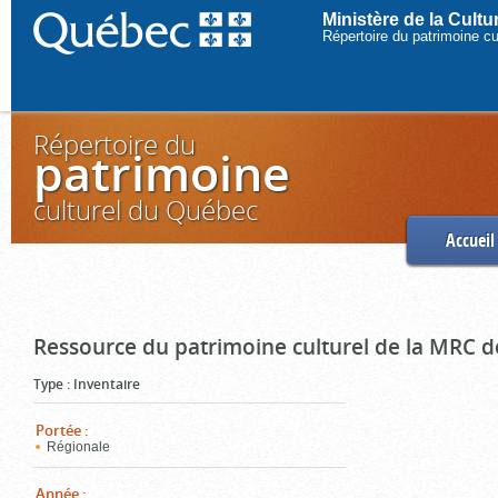
Ministère de la Cult
Répertoire du patrimoine c
Répertoire du
patrimoine
culturel du Québec
Accueil
Ressource du patrimoine culturel de la MRC d
Type
:
Inventaire
Portée
:
Régionale
Année
: