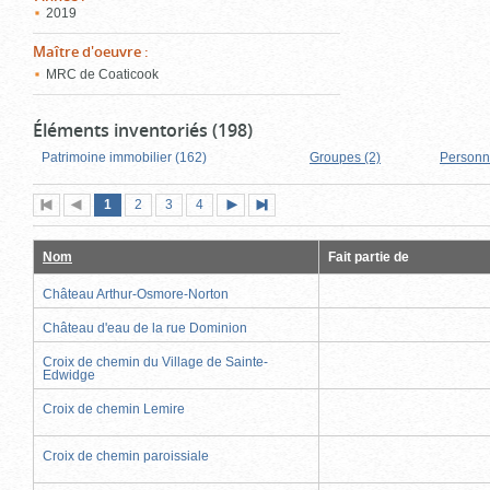
2019
Maître d'oeuvre
:
MRC de Coaticook
Éléments inventoriés (198)
Patrimoine immobilier (162)
Groupes (2)
Personn
Page
(page
Page
Page
Page
1
Première
2
Page
3
4
Page
Dernière
actuelle)
page
précédente
suivante
page
Nom
Fait partie de
Château Arthur-Osmore-Norton
Château d'eau de la rue Dominion
Croix de chemin du Village de Sainte-
Edwidge
Croix de chemin Lemire
Croix de chemin paroissiale