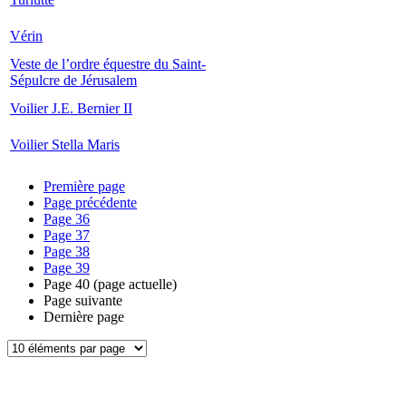
Vérin
Veste de l’ordre équestre du Saint-
Sépulcre de Jérusalem
Voilier J.E. Bernier II
Voilier Stella Maris
Première page
Page précédente
Page
36
Page
37
Page
38
Page
39
Page
40
(page actuelle)
Page suivante
Dernière page