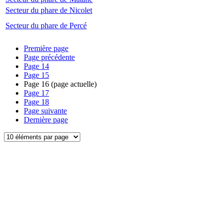
Secteur du phare de Nicolet
Secteur du phare de Percé
Première page
Page précédente
Page
14
Page
15
Page
16
(page actuelle)
Page
17
Page
18
Page suivante
Dernière page