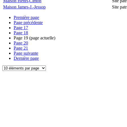
Maison Henri-Cimon
Site pa
Maison James-J.-Jessop
Site pa
Première page
Page précédente
Page
17
Page
18
Page
19
(page actuelle)
Page
20
Page
21
Page suivante
Dernière page