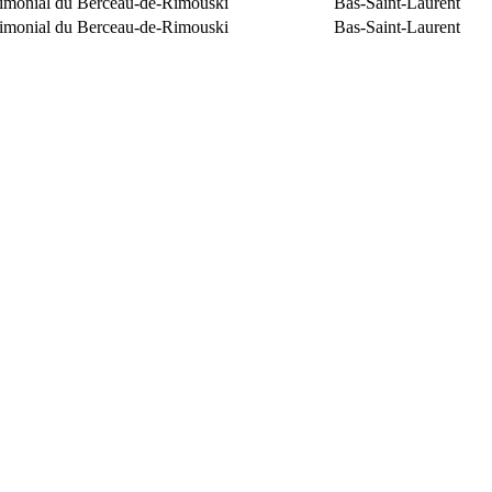
trimonial du Berceau-de-Rimouski
Bas-Saint-Laurent
trimonial du Berceau-de-Rimouski
Bas-Saint-Laurent