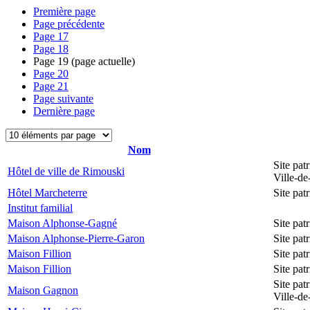
Première page
Page précédente
Page
17
Page
18
Page
19
(page actuelle)
Page
20
Page
21
Page suivante
Dernière page
Nom
Site pat
Hôtel de ville de Rimouski
Ville-d
Hôtel Marcheterre
Site pa
Institut familial
Maison Alphonse-Gagné
Site pa
Maison Alphonse-Pierre-Garon
Site pa
Maison Fillion
Site pa
Maison Fillion
Site pa
Site pat
Maison Gagnon
Ville-d