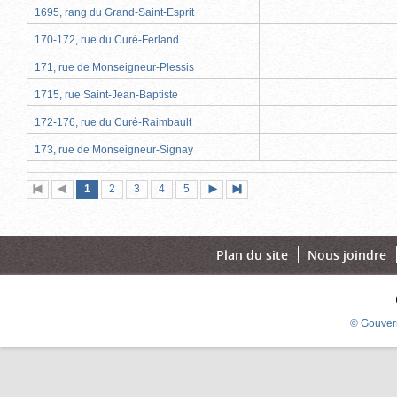
1695, rang du Grand-Saint-Esprit
170-172, rue du Curé-Ferland
171, rue de Monseigneur-Plessis
1715, rue Saint-Jean-Baptiste
172-176, rue du Curé-Raimbault
173, rue de Monseigneur-Signay
Page
(page
Page
Page
Page
Page
1
Première
2
Page
3
4
5
Page
Dernière
actuelle)
page
précédente
suivante
page
Plan du site
Nous joindre
© Gouver