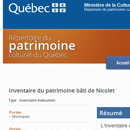
Ministère de la Cult
Répertoire du patrimoine c
Répertoire du
patrimoine
culturel du Québec
Accueil
Inventaire du patrimoine bâti de Nicolet
Type
:
Inventaire-évaluation
Résumé
(Boi
Portée
:
ouve
Municipale
cliq
pou
L'Inventaire 
ferm
Année
: