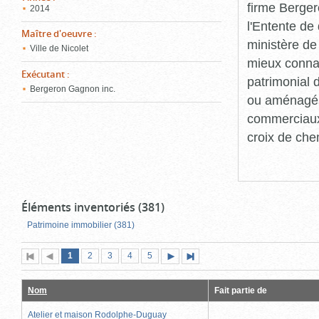
firme Berger
2014
l'Entente de 
Maître d'oeuvre
:
ministère de
Ville de Nicolet
mieux connaît
Exécutant
:
patrimonial d
Bergeron Gagnon inc.
ou aménagés 
commerciaux, 
croix de che
Éléments inventoriés (381)
Patrimoine immobilier (381)
Page
(page
Page
Page
Page
Page
1
Première
2
Page
3
4
5
Page
Dernière
actuelle)
page
précédente
suivante
page
Nom
Fait partie de
Atelier et maison Rodolphe-Duguay