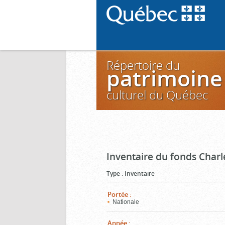
Répertoire du
patrimoine
culturel du Québec
Inventaire du fonds Charl
Type
:
Inventaire
Portée
:
Nationale
Année
: