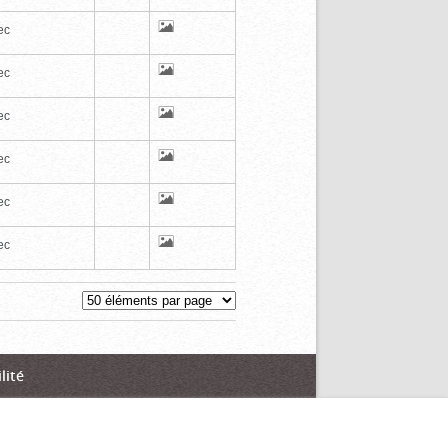
ec
ec
ec
ec
ec
ec
lité