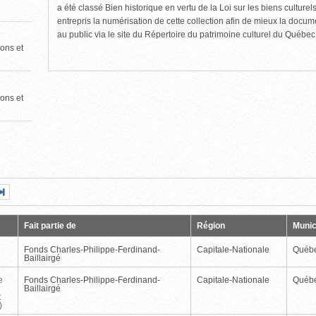
a été classé Bien historique en vertu de la Loi sur les biens culture
entrepris la numérisation de cette collection afin de mieux la docume
au public via le site du Répertoire du patrimoine culturel du Québec
ons et
ons et
Page
Dernière
nte
page
Fait partie de
Région
Munic
Fonds Charles-Philippe-Ferdinand-
Capitale-Nationale
Québ
Baillairgé
e
Fonds Charles-Philippe-Ferdinand-
Capitale-Nationale
Québ
Baillairgé
t
)