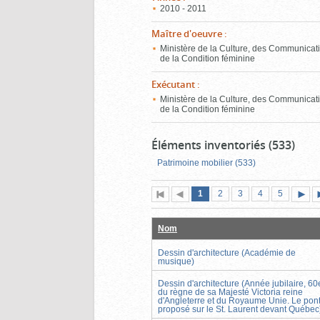
2010 - 2011
Maître d'oeuvre
:
Ministère de la Culture, des Communicati
de la Condition féminine
Exécutant
:
Ministère de la Culture, des Communicati
de la Condition féminine
Éléments inventoriés (533)
Patrimoine mobilier (533)
Page
(page
Page
Page
Page
Page
1
Première
2
Page
3
4
5
actuelle)
page
précédente
suiva
Nom
Dessin d'architecture (Académie de
musique)
Dessin d'architecture (Année jubilaire, 60
du règne de sa Majesté Victoria reine
d'Angleterre et du Royaume Unie. Le pon
proposé sur le St. Laurent devant Québec