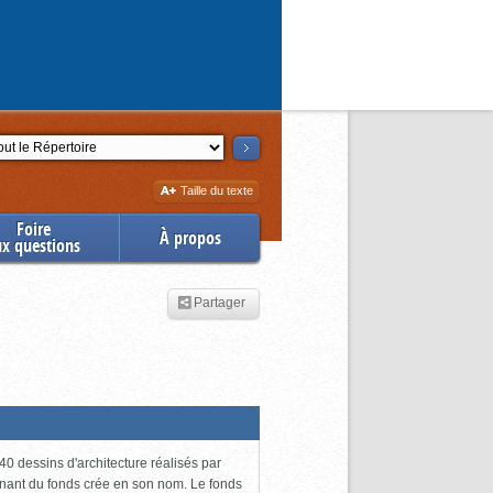
ction
Augmenter
Taille du texte
la
Foire
À propos
ux questions
Partager
0 dessins d'architecture réalisés par
enant du fonds crée en son nom. Le fonds