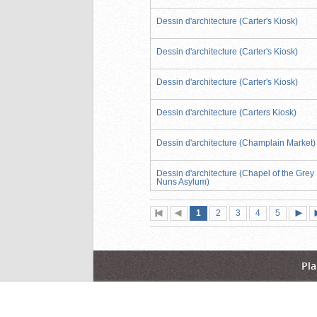
Dessin d'architecture (Carter's Kiosk)
Dessin d'architecture (Carter's Kiosk)
Dessin d'architecture (Carter's Kiosk)
Dessin d'architecture (Carters Kiosk)
Dessin d'architecture (Champlain Market)
Dessin d'architecture (Chapel of the Grey
Nuns Asylum)
Page
(page
Page
Page
Page
Page
1
Première
2
Page
3
4
5
actuelle)
page
précédente
suiva
Pla