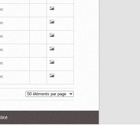
ec
ec
ec
ec
ec
ec
lité