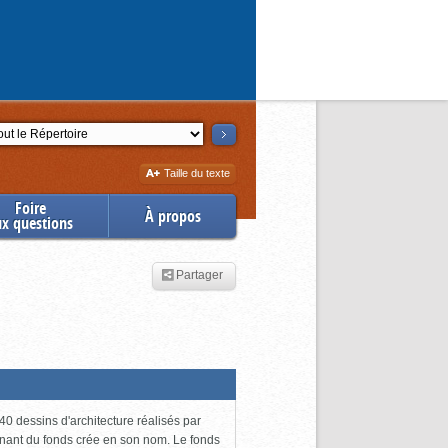
ction
Augmenter
Taille du texte
la
Foire
À propos
ux questions
Partager
0 dessins d'architecture réalisés par
enant du fonds crée en son nom. Le fonds