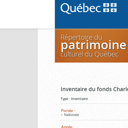
Répertoire du
patrimoine
culturel du Québec
Inventaire du fonds Charl
Type
:
Inventaire
Portée
:
Nationale
Année
: