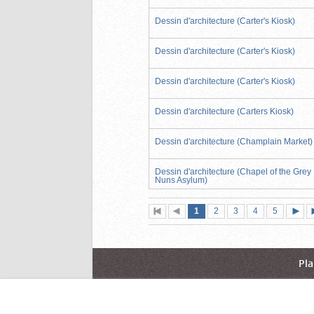
Dessin d'architecture (Carter's Kiosk)
Dessin d'architecture (Carter's Kiosk)
Dessin d'architecture (Carter's Kiosk)
Dessin d'architecture (Carters Kiosk)
Dessin d'architecture (Champlain Market)
Dessin d'architecture (Chapel of the Grey
Nuns Asylum)
Page
(page
Page
Page
Page
Page
1
Première
2
Page
3
4
5
actuelle)
page
précédente
suiva
Pla