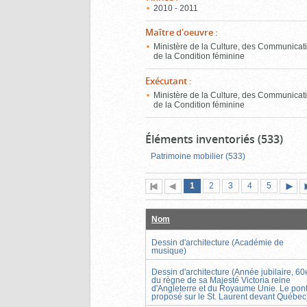
2010 - 2011
Maître d'oeuvre
:
Ministère de la Culture, des Communicati
de la Condition féminine
Exécutant
:
Ministère de la Culture, des Communicati
de la Condition féminine
Éléments inventoriés (533)
Patrimoine mobilier (533)
Page
(page
Page
Page
Page
Page
1
Première
2
Page
3
4
5
actuelle)
page
précédente
suiva
Nom
Dessin d'architecture (Académie de
musique)
Dessin d'architecture (Année jubilaire, 60
du règne de sa Majesté Victoria reine
d'Angleterre et du Royaume Unie. Le pon
proposé sur le St. Laurent devant Québec