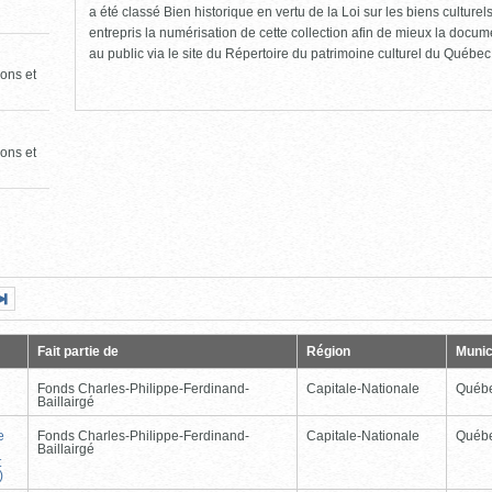
a été classé Bien historique en vertu de la Loi sur les biens culture
entrepris la numérisation de cette collection afin de mieux la docume
au public via le site du Répertoire du patrimoine culturel du Québec
ons et
ons et
Page
Dernière
nte
page
Fait partie de
Région
Munic
Fonds Charles-Philippe-Ferdinand-
Capitale-Nationale
Québ
Baillairgé
e
Fonds Charles-Philippe-Ferdinand-
Capitale-Nationale
Québ
Baillairgé
t
)