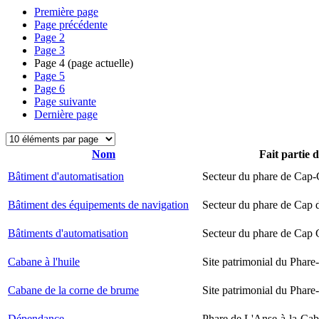
Première page
Page précédente
Page
2
Page
3
Page
4
(page actuelle)
Page
5
Page
6
Page suivante
Dernière page
Nom
Fait partie 
Bâtiment d'automatisation
Secteur du phare de Cap-
Bâtiment des équipements de navigation
Secteur du phare de Cap 
Bâtiments d'automatisation
Secteur du phare de Cap
Cabane à l'huile
Site patrimonial du Phare-
Cabane de la corne de brume
Site patrimonial du Phare-
Dépendance
Phare de L'Anse-à-la-Ca