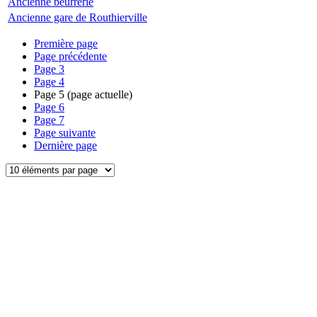
Ancienne beurrerie
Ancienne gare de Routhierville
Première page
Page précédente
Page
3
Page
4
Page
5
(page actuelle)
Page
6
Page
7
Page suivante
Dernière page