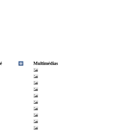
é
Multimédias