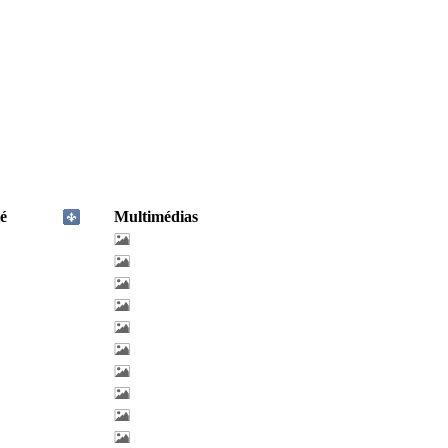
é
Multimédias