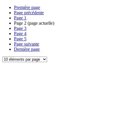
Première page
Page précédente
Page
1
Page
2
(page actuelle)
Page
3
Page
4
Page
5
Page suivante
Dernière page