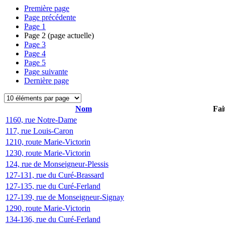
Première page
Page précédente
Page
1
Page
2
(page actuelle)
Page
3
Page
4
Page
5
Page suivante
Dernière page
Nom
Fai
1160, rue Notre-Dame
117, rue Louis-Caron
1210, route Marie-Victorin
1230, route Marie-Victorin
124, rue de Monseigneur-Plessis
127-131, rue du Curé-Brassard
127-135, rue du Curé-Ferland
127-139, rue de Monseigneur-Signay
1290, route Marie-Victorin
134-136, rue du Curé-Ferland