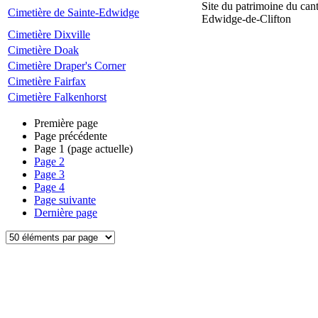
Site du patrimoine du can
Cimetière de Sainte-Edwidge
Edwidge-de-Clifton
Cimetière Dixville
Cimetière Doak
Cimetière Draper's Corner
Cimetière Fairfax
Cimetière Falkenhorst
Première page
Page précédente
Page
1
(page actuelle)
Page
2
Page
3
Page
4
Page suivante
Dernière page