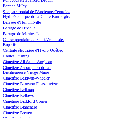
Pont couvert Spafford-Drouin
Pont de Milby
Site patrimonial de l'Ancienne-Centrale-
Hydroélectrique-de-la-Chute-Burroughs
Barrage d'Huntingville
Barrage de Dixville
Barrage de Martinville
Caisse populaire de Saint-Venant-de-
Paquette
Centrale électrique d'Hydro-Québec
Chutes Cushing
Cimetière All Saints Anglican
Cimetière Assomption-de-la-
Bienheureuse-Vierge-Marie
Cimetière Baldwin-Wheeler
Cimetière Barnston Pleasantview
Cimetière Belknap
Cimetière Bellows
Cimetière Bickford Corner
Cimetière Blanchard
Cimetière Bowen