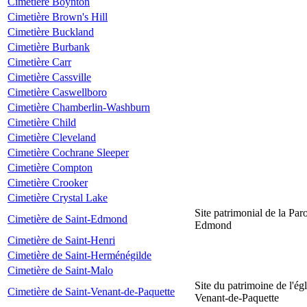
Cimetière Boynton
Cimetière Brown's Hill
Cimetière Buckland
Cimetière Burbank
Cimetière Carr
Cimetière Cassville
Cimetière Caswellboro
Cimetière Chamberlin-Washburn
Cimetière Child
Cimetière Cleveland
Cimetière Cochrane Sleeper
Cimetière Compton
Cimetière Crooker
Cimetière Crystal Lake
Site patrimonial de la Par
Cimetière de Saint-Edmond
Edmond
Cimetière de Saint-Henri
Cimetière de Saint-Herménégilde
Cimetière de Saint-Malo
Site du patrimoine de l'égl
Cimetière de Saint-Venant-de-Paquette
Venant-de-Paquette