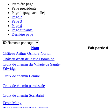
Première page
Page précédente
Page
1
(page actuelle)
Page
2
Page
3
Page
4
Page suivante
Dernière page
Nom
Fait partie 
Château Arthur-Osmore-Norton
Château d'eau de la rue Dominion
Croix de chemin du Village de Sainte-
Edwidge
Croix de chemin Lemire
Croix de chemin paroissiale
Croix de chemin Scalabrini
École Milby