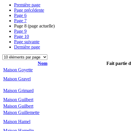
Première page
Page précédente
Page
6
Page
7
Page
8
(page actuelle)
Page
9
Page
10
Page suivante
Dernière page
Nom
Fait partie 
Maison Goyette
Maison Gravel
Maison Grimard
Maison Guilbert
Maison Guilbert
Maison Guillemette
Maison Hamel
Maison Hamelin