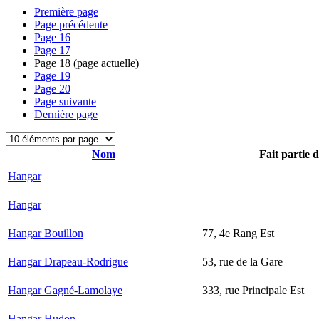
Première page
Page précédente
Page
16
Page
17
Page
18
(page actuelle)
Page
19
Page
20
Page suivante
Dernière page
Nom
Fait partie 
Hangar
Hangar
Hangar Bouillon
77, 4e Rang Est
Hangar Drapeau-Rodrigue
53, rue de la Gare
Hangar Gagné-Lamolaye
333, rue Principale Est
Hangar Hudon