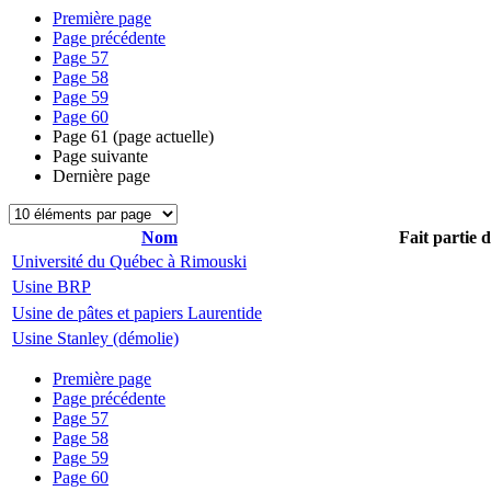
Première page
Page précédente
Page
57
Page
58
Page
59
Page
60
Page
61
(page actuelle)
Page suivante
Dernière page
Nom
Fait partie 
Université du Québec à Rimouski
Usine BRP
Usine de pâtes et papiers Laurentide
Usine Stanley (démolie)
Première page
Page précédente
Page
57
Page
58
Page
59
Page
60