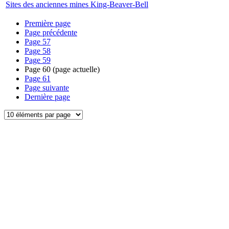
Sites des anciennes mines King-Beaver-Bell
Première page
Page précédente
Page
57
Page
58
Page
59
Page
60
(page actuelle)
Page
61
Page suivante
Dernière page