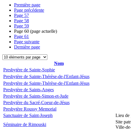
Première page
Page précédente
Page
57
Page
58
Page
59
Page
60
(page actuelle)
Page
61
Page suivante
Dernière page
Nom
Presbytère de Sainte-Sophie
Presbytère de Sainte-Thérèse-de-l'Enfant-Jésus
Presbytère de Sainte-Thérèse-de-l'Enfant-Jésus
Presbytère de Saints-Anges
Presbytère de Saints-Simon-et-Jude
Presbytère du Sacré-Coeur-de-Jésus
Presbytère Roussy Memorial
Sanctuaire de Saint-Joseph
Lieu de 
Site pat
Séminaire de Rimouski
Ville-d