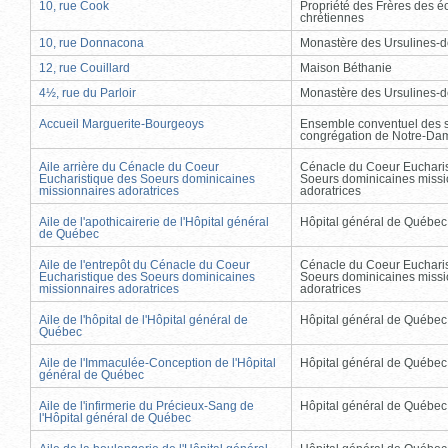
10, rue Cook
Propriété des Frères des é
chrétiennes
10, rue Donnacona
Monastère des Ursulines-
12, rue Couillard
Maison Béthanie
4½, rue du Parloir
Monastère des Ursulines-
Accueil Marguerite-Bourgeoys
Ensemble conventuel des s
congrégation de Notre-Da
Aile arrière du Cénacle du Coeur
Cénacle du Coeur Eucharis
Eucharistique des Soeurs dominicaines
Soeurs dominicaines missi
missionnaires adoratrices
adoratrices
Aile de l'apothicairerie de l'Hôpital général
Hôpital général de Québec
de Québec
Aile de l'entrepôt du Cénacle du Coeur
Cénacle du Coeur Eucharis
Eucharistique des Soeurs dominicaines
Soeurs dominicaines missi
missionnaires adoratrices
adoratrices
Aile de l'hôpital de l'Hôpital général de
Hôpital général de Québec
Québec
Aile de l'Immaculée-Conception de l'Hôpital
Hôpital général de Québec
général de Québec
Aile de l'infirmerie du Précieux-Sang de
Hôpital général de Québec
l'Hôpital général de Québec