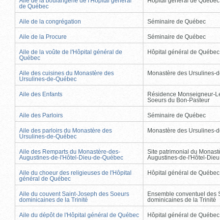
Aile de la boulangerie de l'Hôpital général
Hôpital général de Québec
de Québec
Aile de la congrégation
Séminaire de Québec
Aile de la Procure
Séminaire de Québec
Aile de la voûte de l'Hôpital général de
Hôpital général de Québec
Québec
Aile des cuisines du Monastère des
Monastère des Ursulines-
Ursulines-de-Québec
Aile des Enfants
Résidence Monseigneur-L
Soeurs du Bon-Pasteur
Aile des Parloirs
Séminaire de Québec
Aile des parloirs du Monastère des
Monastère des Ursulines-
Ursulines-de-Québec
Aile des Remparts du Monastère-des-
Site patrimonial du Monast
Augustines-de-l'Hôtel-Dieu-de-Québec
Augustines-de-l'Hôtel-Die
Aile du choeur des religieuses de l'Hôpital
Hôpital général de Québec
général de Québec
Aile du couvent Saint-Joseph des Soeurs
Ensemble conventuel des 
dominicaines de la Trinité
dominicaines de la Trinité
Aile du dépôt de l'Hôpital général de Québec
Hôpital général de Québec