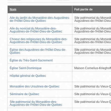
actuelle)
page
précédente
suivante
page
Nom
Fait partie de
Aile du jardin du Monastère-des-Augustines-
Site patrimonial du Monast
de-l'Hôtel-Dieu-de-Québec
Augustines-de-l'Hôtel-Die
Aile du noviciat du Monastère-des-
Site patrimonial du Monast
Augustines-de-l'Hôtel-Dieu-de-Québec
Augustines-de-l'Hôtel-Die
Choeur des religieuses du Monastère-des-
Site patrimonial du Monast
Augustines-de-l'Hôtel-Dieu-de-Québec
Augustines-de-l'Hôtel-Die
Église des Augustines-de-l'Hôtel-Dieu-de-
Site patrimonial du Monast
Québec
Augustines-de-l'Hôtel-Die
Église du Très-Saint-Sacrement
Église Saint-Dominique
Maison Cornelius-Krieghof
Hôpital général de Québec
Monastère des Ursulines-de-Québec
Site patrimonial du Vieux
Séminaire de Québec
Site patrimonial du Vieux
Site patrimonial du Monastère-des-
Site patrimonial du Vieux
Augustines-de-l'Hôtel-Dieu-de-Québec