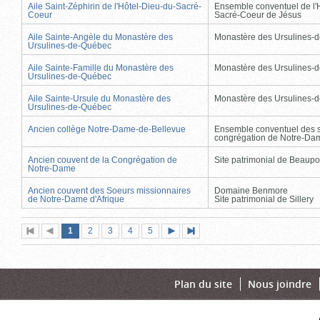
Aile Saint-Zéphirin de l'Hôtel-Dieu-du-Sacré-
Ensemble conventuel de l'
Coeur
Sacré-Coeur de Jésus
Aile Sainte-Angèle du Monastère des
Monastère des Ursulines-
Ursulines-de-Québec
Aile Sainte-Famille du Monastère des
Monastère des Ursulines-
Ursulines-de-Québec
Aile Sainte-Ursule du Monastère des
Monastère des Ursulines-
Ursulines-de-Québec
Ancien collège Notre-Dame-de-Bellevue
Ensemble conventuel des s
congrégation de Notre-Da
Ancien couvent de la Congrégation de
Site patrimonial de Beaupo
Notre-Dame
Ancien couvent des Soeurs missionnaires
Domaine Benmore
de Notre-Dame d'Afrique
Site patrimonial de Sillery
Page
(page
Page
Page
Page
Page
1
Première
2
Page
3
4
5
Page
Dernière
actuelle)
page
précédente
suivante
page
Plan du site
Nous joindre