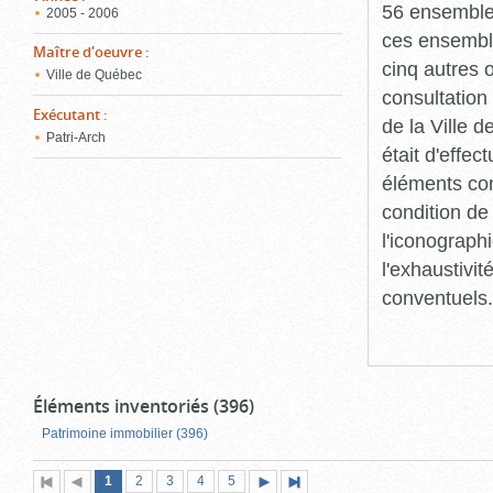
56 ensembles
2005 - 2006
ces ensemble
Maître d'oeuvre
:
cinq autres 
Ville de Québec
consultation
Exécutant
:
de la Ville d
Patri-Arch
était d'effec
éléments con
condition de
l'iconographi
l'exhaustivi
conventuels.
Éléments inventoriés (396)
Patrimoine immobilier (396)
Page
(page
Page
Page
Page
Page
1
Première
2
Page
3
4
5
Page
Dernière