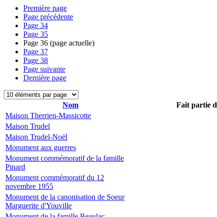
Première page
Page précédente
Page
34
Page
35
Page
36
(page actuelle)
Page
37
Page
38
Page suivante
Dernière page
Nom
Fait partie 
Maison Therrien-Massicotte
Maison Trudel
Maison Trudel-Noël
Monument aux guerres
Monument commémoratif de la famille
Pinard
Monument commémoratif du 12
novembre 1955
Monument de la canonisation de Soeur
Marguerite d'Youville
Monument de la famille Beaulac